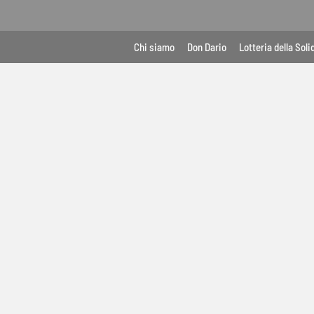
Vai
al
contenuto
Chi siamo
Don Dario
Lotteria della Soli