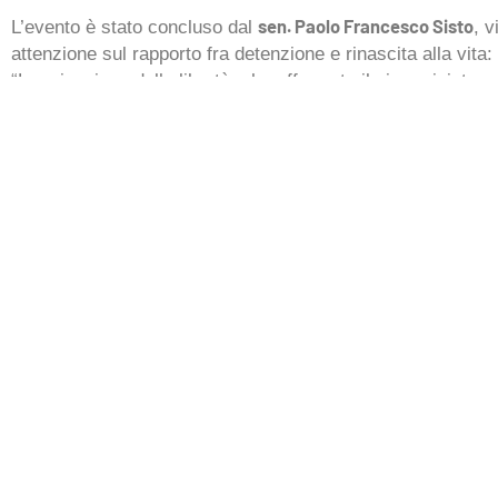
sen. Paolo Francesco Sisto
L’evento è stato concluso dal
, v
attenzione sul rapporto fra detenzione e rinascita alla vita:
“La privazione delle libertà – ha affermato il vice-ministro –
qualcuno che ha commesso reati, ma non bisogna mai privare
lavorare anche nella direzione delle giustizia riparativa, 
conciliazione fra il colpevole e le sue vittime. Il sen. Sist
strategico che il mondo politico si confronti con il volontari
in carcere: una relazione che può essere utile e preziosa pe
materia.
Per vedere la registrazione video della serata
CLICCA QUI
Via Dandolo 18 | 47121 Forlì
E-mail: amicidisadurano@cssforli.it
Telefono: 0543.21900 | Fax: 0543.2190
CREDITS
| PRIVACY POLICY