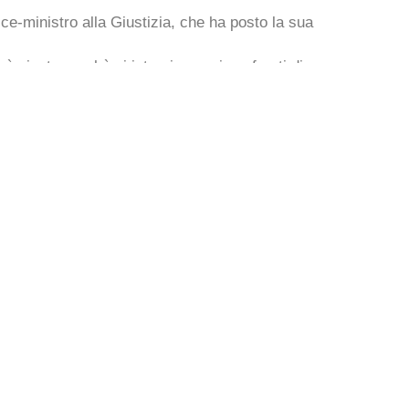
ice-ministro alla Giustizia, che ha posto la sua
 è giusta perchè si interviene nei confronti di
 il detenuto della sua dignità. E’ poi importante
ovvero di un processo per cercare una possibile
o, in conclusione, ha ribadito anche quanto sia
ato e l’associazionismo e le altre realtà sociali attive
r chi poi dovrà legiferare in questa delicata
Acconsento al trattam
0
Iscri