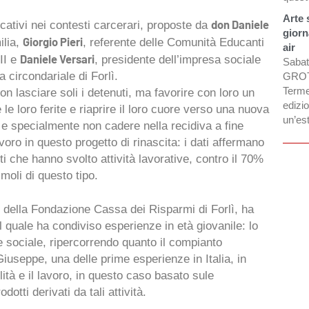
Arte 
don Daniele
cativi nei contesti carcerari, proposte da
giorn
Giorgio Pieri
ilia,
, referente delle Comunità Educanti
air
Daniele Versari
II e
, presidente dell’impresa sociale
Sabato
a circondariale di Forlì.
GROTT
Terme
n lasciare soli i detenuti, ma favorire con loro un
edizio
 le loro ferite e riaprire il loro cuore verso una nuova
un’es
 e specialmente non cadere nella recidiva a fine
voro in questo progetto di rinascita: i dati affermano
ti che hanno svolto attività lavorative, contro il 70%
moli di questo tipo.
 della Fondazione Cassa dei Risparmi di Forlì, ha
l quale ha condiviso esperienze in età giovanile: lo
re sociale, ripercorrendo quanto il compianto
iuseppe, una delle prime esperienze in Italia, in
lità e il lavoro, in questo caso basato sule
dotti derivati da tali attività.