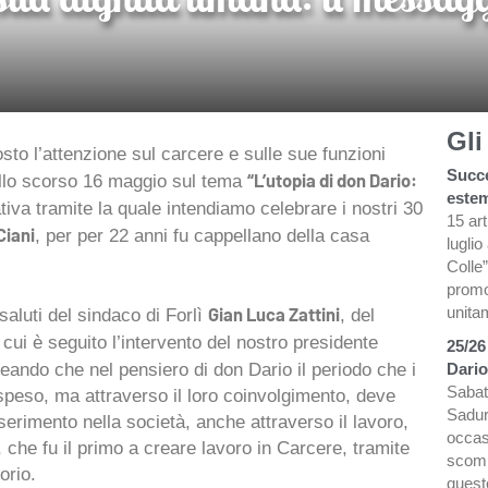
Gli
to l’attenzione sul carcere e sulle sue funzioni
Succe
“L’utopia di don Dario:
dello scorso 16 maggio sul tema
estem
tiva tramite la quale intendiamo celebrare i nostri 30
15 ar
Ciani
, per per 22 anni fu cappellano della casa
luglio
Colle”
promo
Gian Luca Zattini
unita
 saluti del sindaco di Forlì
, del
a cui è seguito l’intervento del nostro presidente
25/26
ineando che nel pensiero di don Dario il periodo che i
Dario
Sabat
speso, ma attraverso il loro coinvolgimento, deve
Sadur
serimento nella società, anche attraverso il lavoro,
occasi
 che fu il primo a creare lavoro in Carcere, tramite
scomp
orio.
quest