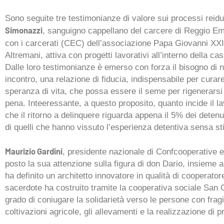
Sono seguite tre testimonianze di valore sui processi reidu
Simonazzi
, sanguigno cappellano del carcere di Reggio Em
con i carcerati (CEC) dell’associazione Papa Giovanni XXI
Altremani, attiva con progetti lavorativi all’interno della cas
Dalle loro testimonianze è emerso con forza il bisogno di no
incontro, una relazione di fiducia, indispensabile per curare
speranza di vita, che possa essere il seme per rigenerarsi
pena. Inteeressante, a questo proposito, quanto incide il la
che il ritorno a delinquere riguarda appena il 5% dei detenu
di quelli che hanno vissuto l’esperienza detentiva sensa sti
Maurizio Gardini
, presidente nazionale di Confcooperative e
posto la sua attenzione sulla figura di don Dario, insieme a
ha definito un architetto innovatore in qualità di cooperato
sacerdote ha costruito tramite la cooperativa sociale San G
grado di coniugare la solidarietà verso le persone con fragi
coltivazioni agricole, gli allevamenti e la realizzazione di pro