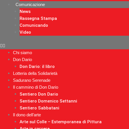
Comunicazione
News
Rassegna Stampa
Comunicando
Video
Chi siamo
Don Dario
Don Dario: il libro
Lotteria della Solidarietà
Sadurano Serenade
Il cammino di Don Dario
Sentiero Don Dario
Sentiero Domenico Settanni
Sentiero Sabbatani
Il dono dell’arte
Arte sul Colle – Estemporanea di Pittura
Arte in carcere