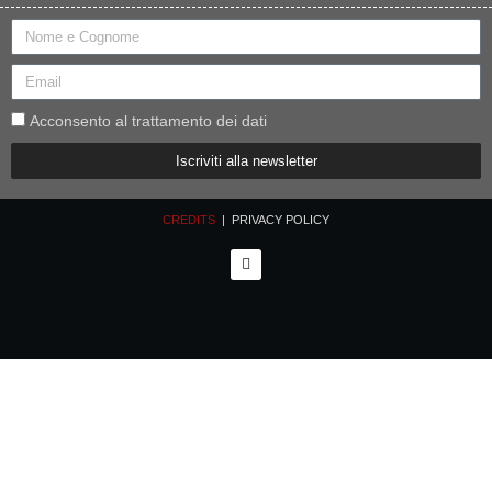
Acconsento al trattamento dei dati
Iscriviti alla newsletter
CREDITS
| PRIVACY POLICY
F
a
c
e
b
o
o
k