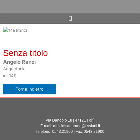
Vai
al
contenuto
Senza titolo
Angelo Ranzi
Acquaforte
id: 149
Via Dandolo 18 | 47121 Forlì
E-mail: amicidisadurano@cssforli.it
Telefono: 0543.21900 | Fax: 0543.21900