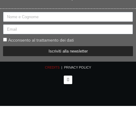
Acconsento al trattamento dei dati
Iscriviti alla newsletter
CREDITS
| PRIVACY POLICY
F
a
c
e
b
o
o
k