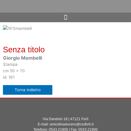
Vai
al
contenuto
Senza titolo
Giorgio Mambelli
Stampa
cm 50 x 70
id: 161
Via Dandolo 18 | 47121 Forlì
E-mail: amicidisadurano@cssforli.it
Telefono: 0543.21900 | Fax: 0543.21900