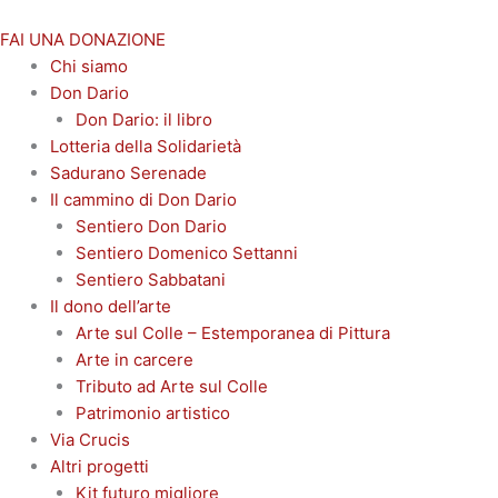
Vai
al
FAI UNA DONAZIONE
contenuto
Chi siamo
Don Dario
Don Dario: il libro
Lotteria della Solidarietà
Sadurano Serenade
Il cammino di Don Dario
Sentiero Don Dario
Sentiero Domenico Settanni
Sentiero Sabbatani
Il dono dell’arte
Arte sul Colle – Estemporanea di Pittura
Arte in carcere
Tributo ad Arte sul Colle
Patrimonio artistico
Via Crucis
Altri progetti
Kit futuro migliore