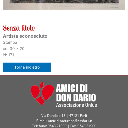
Senza titolo
Artista sconosciuto
Stampa
cm 30 x 20
id: 171
Via Dandolo 18 | 47121 Forlì
E-mail: amicidisadurano@cssforli.it
Telefono: 0543.21900 | Fax: 0543.21900