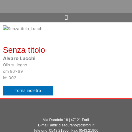
Vai
al
contenuto
Senza titolo
Alvaro Lucchi
Olio su legno
cm 86x69
id: 002
Via Dandolo 18 | 47121 Forlì
E-mail: amicidisadurano@cssforli.it
Telefono: 0543.21900 | Fax: 0543.21900