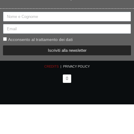
Acconsento al trattamento dei dati
Iscriviti alla newsletter
CREDITS
| PRIVACY POLICY
F
a
c
e
b
o
o
k