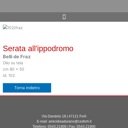
Vai
al
contenuto
Serata all'ippodromo
Belli de Fraz
Olio su tela
cm 80 x 50
id: 102
Via Dandolo 18 | 47121 Forlì
E-mail: amicidisadurano@cssforli.it
Telefono: 0543.21900 | Fax: 0543.21900