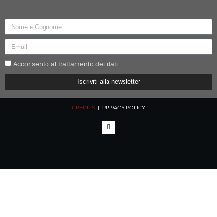
Acconsento al trattamento dei dati
Iscriviti alla newsletter
CREDITS
| PRIVACY POLICY
F
a
c
e
b
o
o
k