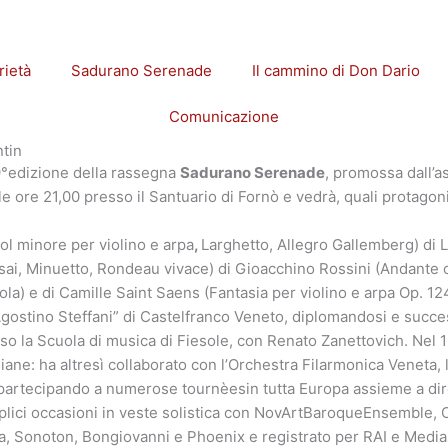
rietà
Sadurano Serenade
Il cammino di Don Dario
Comunicazione
tin
9°edizione della rassegna
Sadurano Serenade
, promossa dall’a
e ore 21,00 presso il Santuario di Fornò e vedrà, quali protagoni
sol minore per violino e arpa
,
Larghetto, Allegro Gallemberg) di 
ssai, Minuetto, Rondeau vivace) di Gioacchino Rossini (Andante c
la) e di Camille Saint Saens (Fantasia per violino e arpa Op. 12
Agostino Steffani” di Castelfranco Veneto, diplomandosi e succe
o la Scuola di musica di Fiesole, con Renato Zanettovich. Nel 19
liane: ha altresì collaborato con l’Orchestra Filarmonica Veneta,
rtecipando a numerose tournèesin tutta Europa assieme a direttor
teplici occasioni in veste solistica con NovArtBaroqueEnsemble,
 Sonoton, Bongiovanni e Phoenix e registrato per RAI e Mediase