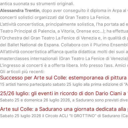
antica suonata su strumenti originali.
Alessandra Trentin
, dopo aver conseguito il diploma in Arpa al C
concerti solistici organizzati dal Gran Teatro La Fenice.
L’attività concertistica, principalmente solistica, l’ha portata a
Teatro Principal di Palencia, a Vitoria, Orense ecc…); ha effettu
l’Orchestra del Gran Teatro La Fenice di Venezia e, in qualità di
del Ballet National de Espana. Collabora con il Plurimo Ensembl
All’attività concertistica affianca quella didattica: molti dei su
masterclasses internazionali (Gran Teatro La Fenice di Venezia)
L’ingresso ai concerti è a offerta libera. Info presso l’ass. Amic
Gli articoli più recenti:
Successo per Arte sul Colle: estemporanea di pittur
15 artisti hanno partecipato sabato 25 luglio alla prima edizione di “
25/26 luglio: gli eventi in ricordo di don Dario Ciani 
Sabato 25 e domenica 26 luglio 2026, a Sadurano sono previsti divers
Arte sul Colle: a Sadurano una giornata dedicata alla p
Sabato 25 luglio 2026 il Circolo ACLI “Il GROTTINO” di Sadurano (Cas