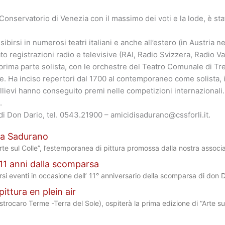
onservatorio di Venezia con il massimo dei voti e la lode, è stata
d esibirsi in numerosi teatri italiani e anche all’estero (in Austr
ato registrazioni radio e televisive (RAI, Radio Svizzera, Radio V
 prima parte solista, con le orchestre del Teatro Comunale di Trev
e. Ha inciso repertori dal 1700 al contemporaneo come solista, i
oi allievi hanno conseguito premi nelle competizioni internazional
.
i di Don Dario, tel. 0543.21900 – amicidisadurano@cssforli.it.
a a Sadurano
Arte sul Colle”, l’estemporanea di pittura promossa dalla nostra assoc
a 11 anni dalla scomparsa
i eventi in occasione dell’ 11° anniversario della scomparsa di don D
ittura en plein air
trocaro Terme -Terra del Sole), ospiterà la prima edizione di “Arte s