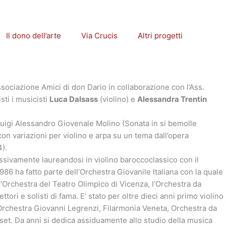
Il dono dell’arte
Via Crucis
Altri progetti
ssociazione Amici di don Dario in collaborazione con l’Ass.
sti i musicisti
Luca Dalsass
(violino) e
Alessandra Trentin
Luigi Alessandro Giovenale Molino (Sonata in si bemolle
on variazioni per violino e arpa su un tema dall’opera
4).
ssivamente laureandosi in violino baroccoclassico con il
86 ha fatto parte dell’Orchestra Giovanile Italiana con la quale
 l’Orchestra del Teatro Olimpico di Vicenza, l’Orchestra da
i e solisti di fama. E’ stato per oltre dieci anni primo violino
 Orchestra Giovanni Legrenzi, Filarmonia Veneta, Orchestra da
t. Da anni si dedica assiduamente allo studio della musica