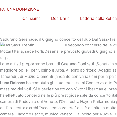
Vai
al
FAI UNA DONAZIONE
contenuto
Chi siamo
Don Dario
Lotteria della Solida
Sadurano Serenade: il 6 giugno concerto del duo Dal Sass-Tren
Il secondo concerto della 2
Mozart Italia, sede Forlì/Cesena, è prevosto giovedì 6 giugno all
(arpa).
I due artisti proporranno brani di Gaetano Donizetti (Sonata in 
maggiore op. 14 per Violino e Arpa
,
Allegro spiritoso, Adagio a
Tancredi), di Muzio Clementi (andante con variazioni per arpa so
Luca Dalsass
ha compiuto gli studi musicali al Conservatorio “
massimo dei voti. Si è perfezionato con Viktor Liberman e, press
ha effettuato concerti nelle più prestigiose sale da concerto ita
camera di Padova e del Veneto, l’Orchestra Haydn Philarmonia pa
dell’orchestra d’archi “Accademia Veneta” e si è esibito in mol
camera Giacomo Facco, musico veneto. Ha inciso per Nuova Era,