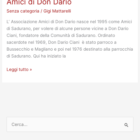
Amici di Don Dario
Amici
di
Senza categoria
/
Gigi Mattarelli
Don
Dario
L’ Associazione Amici di Don Dario nasce nel 1995 come Amici
di Sadurano, per volere di alcune persone vicine a Don Dario
Ciani, fondatore della Comunità di Sadurano. Ordinato
sacerdote nel 1969, Don Dario Ciani è stato parroco a
Bussecchio e Magliano e poi nel 1976 destinato alla parrocchia
di Sadurano. Qui ha iniziato la
Leggi tutto »
C
e