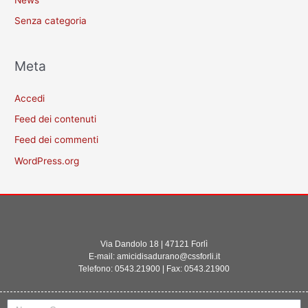
Senza categoria
Meta
Accedi
Feed dei contenuti
Feed dei commenti
WordPress.org
Via Dandolo 18 | 47121 Forlì
E-mail: amicidisadurano@cssforli.it
Telefono: 0543.21900 | Fax: 0543.21900