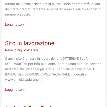
curato dall’Associazione Amici di Don Dario ripercorrerà la vita
CHI
del prete prematuramente scomparso e della sua “missione” di
ALLEVA
recupero sociale […]
LE
GALLINE
Leggi tutto »
Sito in lavorazione
Sito
in
News
/
Gigi Mattarelli
lavorazione
Ciao, il sito è ancora in lavorazione. LOTTERIA DELLA
SOLIDARIETA‘: per info puoi consultare questo sito – la sezione
dedicata alla lotteria è già attiva. Per tutte le news e per il
BANDO DEL SERVIZIO CIVILE NAZIONALE collegati a
www.amicidisadurano.it
Leggi tutto »