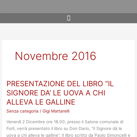
Vai
al
contenuto
Novembre 2016
PRESENTAZIONE DEL LIBRO “IL
PRESENTAZIONE
DEL
SIGNORE DA’ LE UOVA A CHI
LIBRO
ALLEVA LE GALLINE
“IL
SIGNORE
Senza categoria
/
Gigi Mattarelli
DA’
Venerdì 2 Dicembre ore 18.00, presso il Salone comunale di
LE
Forlì, verrà presentato il libro su Don Dario, “Il Signore dà le
UOVA
uova a chi alleva le galline“. Il libro scritto da Paolo Simoncelli e
A