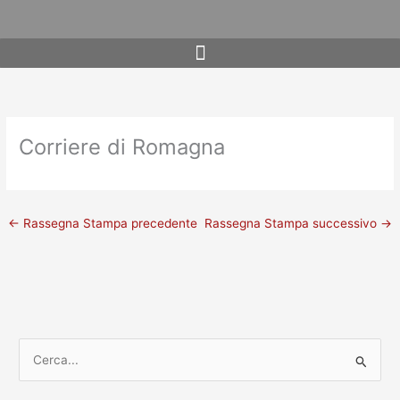
Vai
al
contenuto
Corriere di Romagna
←
Rassegna Stampa precedente
Rassegna Stampa successivo
→
C
e