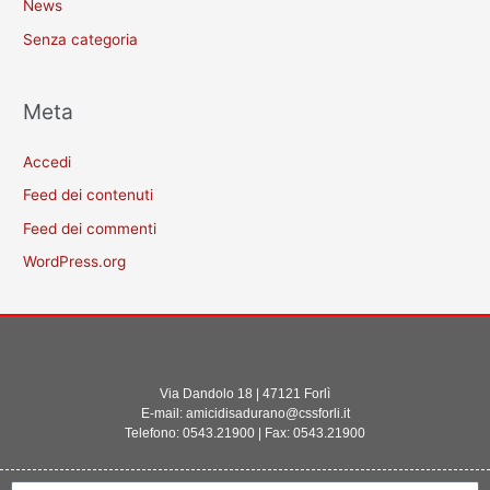
News
Senza categoria
Meta
Accedi
Feed dei contenuti
Feed dei commenti
WordPress.org
Via Dandolo 18 | 47121 Forlì
E-mail: amicidisadurano@cssforli.it
Telefono: 0543.21900 | Fax: 0543.21900