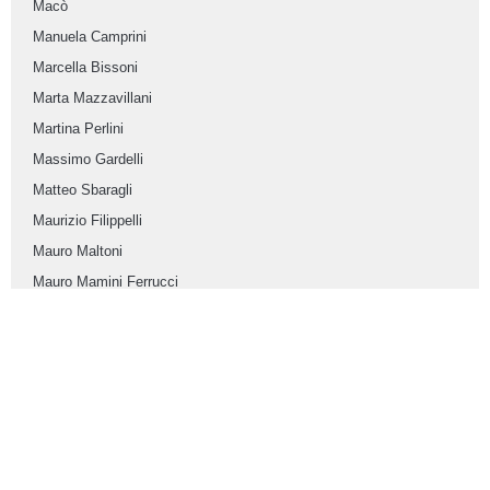
Macò
Manuela Camprini
Marcella Bissoni
Marta Mazzavillani
Martina Perlini
Massimo Gardelli
Matteo Sbaragli
Maurizio Filippelli
Mauro Maltoni
Mauro Mamini Ferrucci
Miria Malandri
Morena Moretti
Ortenciaelecta
Paolo Targhini
Paolo Tosi
Paolo Vignali