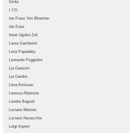
Grota
I.Y.D.
Ian Franz Von Bloemen
Ido Erani
Irene Ugolini Zoli
Laura Gamberini
Lena Papadaky
Leonardo Poggiolini
Lia Garavini
Lia Gardini
Lima Amissao
Lorenza Altamore
Loretta Bagnoli
Luciano Marone
Luciano Navacchia
Luigi Impieri