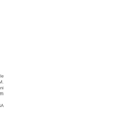
 le
M.
ni
fi
SA