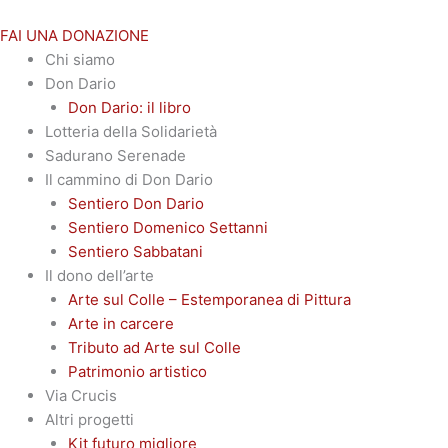
Vai
al
FAI UNA DONAZIONE
contenuto
Chi siamo
Don Dario
Don Dario: il libro
Lotteria della Solidarietà
Sadurano Serenade
Il cammino di Don Dario
Sentiero Don Dario
Sentiero Domenico Settanni
Sentiero Sabbatani
Il dono dell’arte
Arte sul Colle – Estemporanea di Pittura
Arte in carcere
Tributo ad Arte sul Colle
Patrimonio artistico
Via Crucis
Altri progetti
Kit futuro migliore