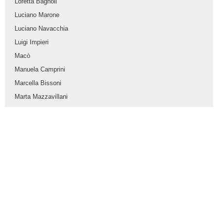
Loretta Bagnoli
Luciano Marone
Luciano Navacchia
Luigi Impieri
Macò
Manuela Camprini
Marcella Bissoni
Marta Mazzavillani
Martina Perlini
Massimo Gardelli
Matteo Sbaragli
Maurizio Filippelli
Mauro Maltoni
Mauro Mamini Ferrucci
Miria Malandri
Morena Moretti