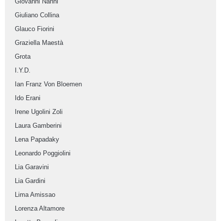
Giovanni Nanni
Giuliano Collina
Glauco Fiorini
Graziella Maestà
Grota
I.Y.D.
Ian Franz Von Bloemen
Ido Erani
Irene Ugolini Zoli
Laura Gamberini
Lena Papadaky
Leonardo Poggiolini
Lia Garavini
Lia Gardini
Lima Amissao
Lorenza Altamore