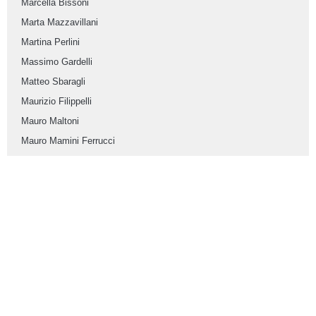
Marcella Bissoni
Marta Mazzavillani
Martina Perlini
Massimo Gardelli
Matteo Sbaragli
Maurizio Filippelli
Mauro Maltoni
Mauro Mamini Ferrucci
Miria Malandri
Morena Moretti
Ortenciaelecta
Paolo Targhini
Paolo Tosi
Paolo Vignali
Pasqui
Patrizia Boschi